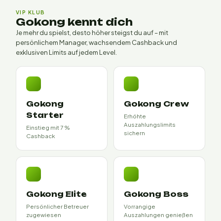
VIP KLUB
Gokong kennt dich
Je mehr du spielst, desto höher steigst du auf – mit
persönlichem Manager, wachsendem Cashback und
exklusiven Limits auf jedem Level.
Gokong
Gokong Crew
Starter
Erhöhte
Auszahlungslimits
Einstieg mit 7 %
sichern
Cashback
Gokong Elite
Gokong Boss
Persönlicher Betreuer
Vorrangige
zugewiesen
Auszahlungen genießen