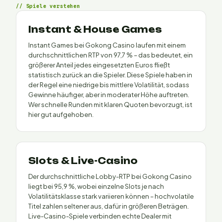
Spiele verstehen
Instant & House Games
Instant Games bei Gokong Casino laufen mit einem
durchschnittlichen RTP von 97,7 % – das bedeutet, ein
größerer Anteil jedes eingesetzten Euros fließt
statistisch zurück an die Spieler. Diese Spiele haben in
der Regel eine niedrige bis mittlere Volatilität, sodass
Gewinne häufiger, aber in moderater Höhe auftreten.
Wer schnelle Runden mit klaren Quoten bevorzugt, ist
hier gut aufgehoben.
Slots & Live-Casino
Der durchschnittliche Lobby-RTP bei Gokong Casino
liegt bei 95,9 %, wobei einzelne Slots je nach
Volatilitätsklasse stark variieren können – hochvolatile
Titel zahlen seltener aus, dafür in größeren Beträgen.
Live-Casino-Spiele verbinden echte Dealer mit