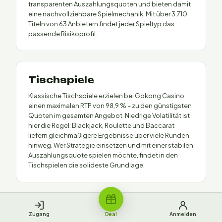
transparenten Auszahlungsquoten und bieten damit
eine nachvollziehbare Spielmechanik. Mit über 3.710
Titeln von 63 Anbietern findet jeder Spieltyp das
passende Risikoprofil.
Tischspiele
Klassische Tischspiele erzielen bei Gokong Casino
einen maximalen RTP von 98,9 % – zu den günstigsten
Quoten im gesamten Angebot. Niedrige Volatilität ist
hier die Regel: Blackjack, Roulette und Baccarat
liefern gleichmäßigere Ergebnisse über viele Runden
hinweg. Wer Strategie einsetzen und mit einer stabilen
Auszahlungsquote spielen möchte, findet in den
Tischspielen die solideste Grundlage.
63 STUDIOS INTEGRIERT
Zugang
Deal
Anmelden