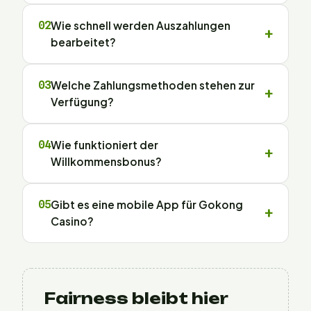
02
Wie schnell werden Auszahlungen
+
bearbeitet?
03
Welche Zahlungsmethoden stehen zur
+
Verfügung?
04
Wie funktioniert der
+
Willkommensbonus?
05
Gibt es eine mobile App für Gokong
+
Casino?
Fairness bleibt hier