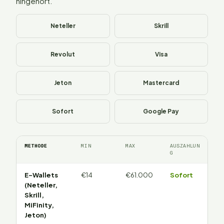
hingehört.
Neteller
Skrill
Revolut
Visa
Jeton
Mastercard
Sofort
Google Pay
METHODE
MIN
MAX
AUSZAHLUN
G
E-Wallets
€14
€61.000
Sofort
(Neteller,
Skrill,
MiFinity,
Jeton)