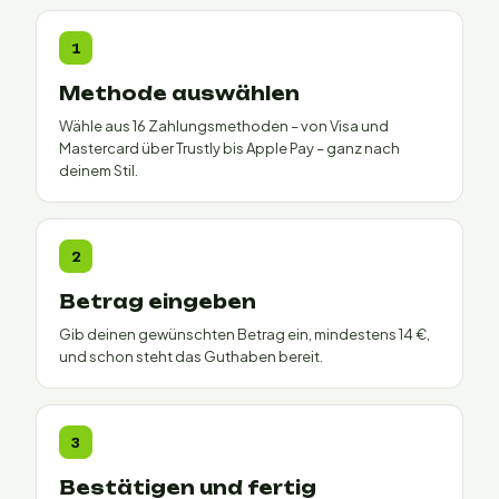
1
Methode auswählen
Wähle aus 16 Zahlungsmethoden – von Visa und
Mastercard über Trustly bis Apple Pay – ganz nach
deinem Stil.
2
Betrag eingeben
Gib deinen gewünschten Betrag ein, mindestens 14 €,
und schon steht das Guthaben bereit.
3
Bestätigen und fertig