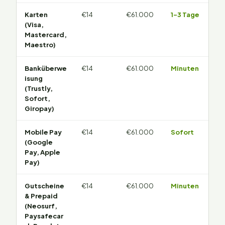
Karten
€14
€61.000
1–3 Tage
(Visa,
Mastercard,
Maestro)
Banküberwe
€14
€61.000
Minuten
isung
(Trustly,
Sofort,
Giropay)
Mobile Pay
€14
€61.000
Sofort
(Google
Pay, Apple
Pay)
Gutscheine
€14
€61.000
Minuten
& Prepaid
(Neosurf,
Paysafecar