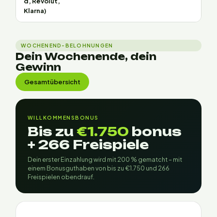
d, Revolut,
Klarna)
WOCHENEND-BELOHNUNGEN
Dein Wochenende, dein
Gewinn
Gesamtübersicht
WILLKOMMENSBONUS
Bis zu
€1.750
bonus
+ 266 Freispiele
Dein erster Einzahlung wird mit 200 % gematcht – mit
einem Bonusguthaben von bis zu €1.750 und 266
Freispielen obendrauf.