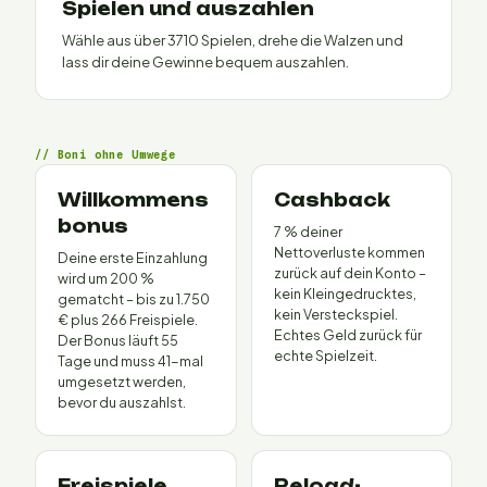
Spielen und auszahlen
Wähle aus über 3710 Spielen, drehe die Walzen und
lass dir deine Gewinne bequem auszahlen.
Boni ohne Umwege
Willkommens
Cashback
bonus
7 % deiner
Nettoverluste kommen
Deine erste Einzahlung
zurück auf dein Konto –
wird um 200 %
kein Kleingedrucktes,
gematcht – bis zu 1.750
kein Versteckspiel.
€ plus 266 Freispiele.
Echtes Geld zurück für
Der Bonus läuft 55
echte Spielzeit.
Tage und muss 41-mal
umgesetzt werden,
bevor du auszahlst.
Freispiele
Reload-