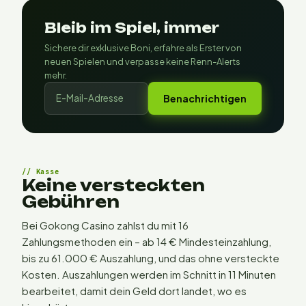
Bleib im Spiel, immer
Sichere dir exklusive Boni, erfahre als Erster von
neuen Spielen und verpasse keine Renn-Alerts
mehr.
Benachrichtigen
E-Mail-Adresse
Kasse
Keine versteckten
Gebühren
Bei Gokong Casino zahlst du mit 16
Zahlungsmethoden ein – ab 14 € Mindesteinzahlung,
bis zu 61.000 € Auszahlung, und das ohne versteckte
Kosten. Auszahlungen werden im Schnitt in 11 Minuten
bearbeitet, damit dein Geld dort landet, wo es