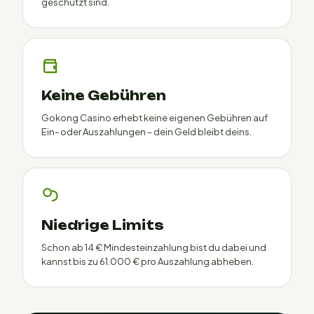
geschützt sind.
Keine Gebühren
Gokong Casino erhebt keine eigenen Gebühren auf
Ein- oder Auszahlungen – dein Geld bleibt deins.
Niedrige Limits
Schon ab 14 € Mindesteinzahlung bist du dabei und
kannst bis zu 61.000 € pro Auszahlung abheben.