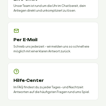
Unser Team ist rund um die Uhr im Chat bereit, dein
Anliegen direkt und unkompliziert zu lösen.
Per E-Mail
Schreib uns jederzeit – wir melden uns so schnell wie
möglich mit einer klaren Antwort zurück.
Hilfe-Center
Im FAQ findest du zu jeder Tages- und Nachtzeit
Antworten auf die häufigsten Fragen rund ums Spiel.